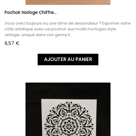
Pochoir Horloge Chiffre...
Vous avez toujours eu une âme de dessinateur ? Exprimer votre
côté artistique avec ce pochoir aux motifs horloges style
vintage, unique dans son genre il...
Prix
9,57 €
AJOUTER AU PANIER