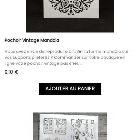
Pochoir Vintage Mandala
Vous avez envie de reproduire à l'infini la forme mandala sur
vos supports préférés ? Commander sur notre boutique en
ligne votre pochoir vintage pas cher,...
Prix
9,10 €
AJOUTER AU PANIER