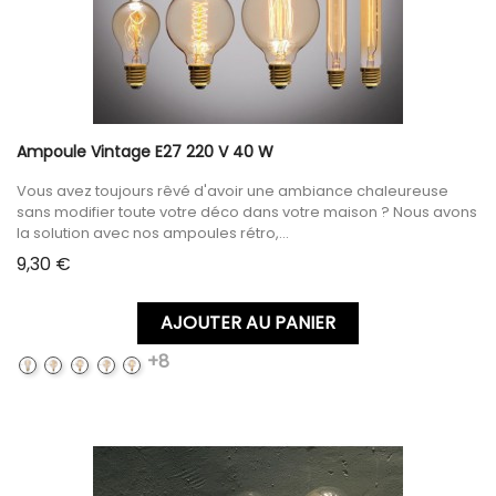
Ampoule Vintage E27 220 V 40 W
Vous avez toujours rêvé d'avoir une ambiance chaleureuse
sans modifier toute votre déco dans votre maison ? Nous avons
la solution avec nos ampoules rétro,...
Prix
9,30 €
AJOUTER AU PANIER
+8
A19
G80
G80
G95
G95
SPIRAI
SPIRAI
FILAMENT
SPIRAI
FILAMENT