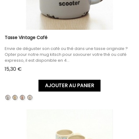
Tasse Vintage Café
Envie de déguster son café ou thé dans une tasse originale ?
Opter pour notre mug kitsch pour savourer votre thé ou café
expresso, il est disponible en 4...
Prix
15,30 €
AJOUTER AU PANIER
BLUE
YELLOW
PINK
WHITE