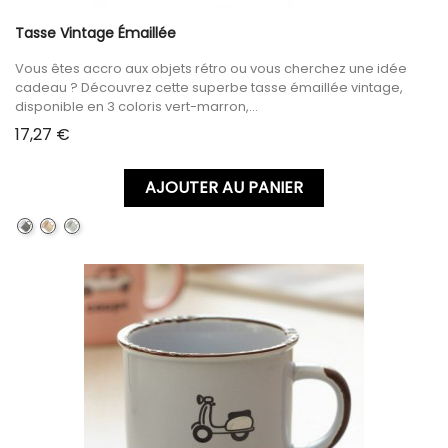
Tasse Vintage Émaillée
Vous êtes accro aux objets rétro ou vous cherchez une idée
cadeau ? Découvrez cette superbe tasse émaillée vintage,
disponible en 3 coloris vert-marron,...
Prix
17,27 €
AJOUTER AU PANIER
GREEN
YELLOW
LIGHT
GREEN