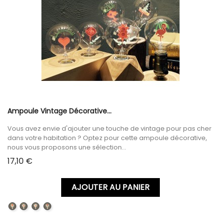
Ampoule Vintage Décorative...
Vous avez envie d'ajouter une touche de vintage pour pas cher
dans votre habitation ? Optez pour cette ampoule décorative,
nous vous proposons une sélection...
Prix
17,10 €
AJOUTER AU PANIER
SUNFLOWERS
I
LOVE
ROSE