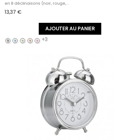
en 8 déclinaisons (noir, rouge,...
Prix
13,37 €
AJOUTER AU PANIER
+3
BLACK
BLUE
GREEN
ORANGE
PINK