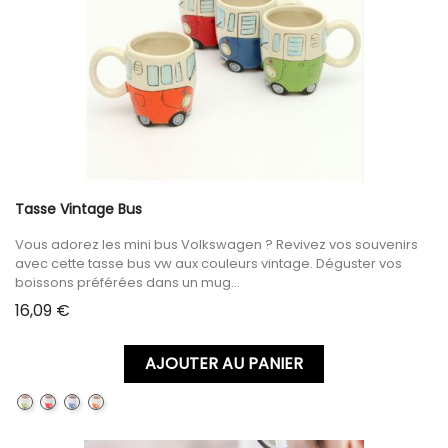
Tasse Vintage Bus
Vous adorez les mini bus Volkswagen ? Revivez vos souvenirs
avec cette tasse bus vw aux couleurs vintage. Déguster vos
boissons préférées dans un mug...
Prix
16,09 €
AJOUTER AU PANIER
GREEN
RED
BLUE
ORANGE