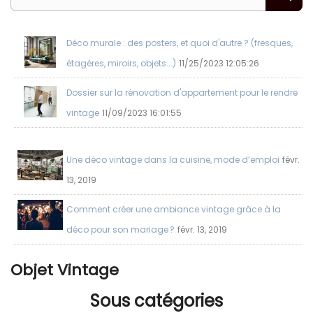
chambre osez l'originalité. Toute la catégorie d'objet est
disponible en plusieurs couleurs, taille, matière, vous
trouverez des produits adaptés à l'adulte ou l'enfant.
Déco murale : des posters, et quoi d'autre ? (fresques,
Commander sur notre site : votre ampoule, coussin,
étagères, miroirs, objets...)
11/25/2023 12:05:26
pochoir, tasse ou réveil pas cher.
Dossier sur la rénovation d'appartement pour le rendre
vintage
11/09/2023 16:01:55
Une déco vintage dans la cuisine, mode d’emploi
févr.
13, 2019
Comment créer une ambiance vintage grâce à la
déco pour son mariage ?
févr. 13, 2019
Objet Vintage
Sous catégories