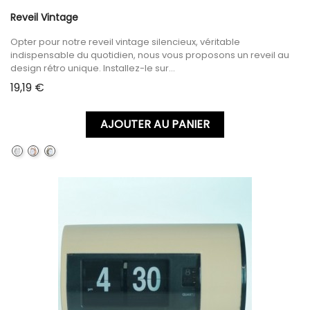
Reveil Vintage
Opter pour notre reveil vintage silencieux, véritable
indispensable du quotidien, nous vous proposons un reveil au
design rétro unique. Installez-le sur...
Prix
19,19 €
AJOUTER AU PANIER
SILVER
GOLD
GREEN