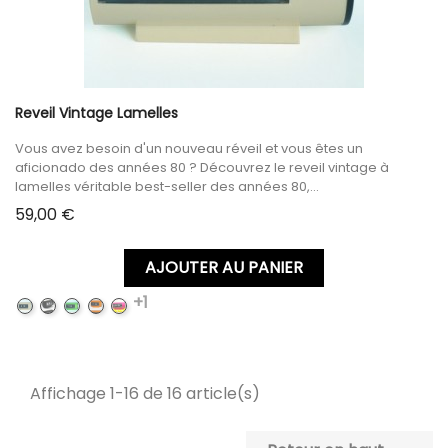
Reveil Vintage Lamelles
Vous avez besoin d'un nouveau réveil et vous êtes un
aficionado des années 80 ? Découvrez le reveil vintage à
lamelles véritable best-seller des années 80,...
Prix
59,00 €
AJOUTER AU PANIER
+1
APRICOT
BLACK
GREEN
ORANGE
PINK
Affichage 1-16 de 16 article(s)