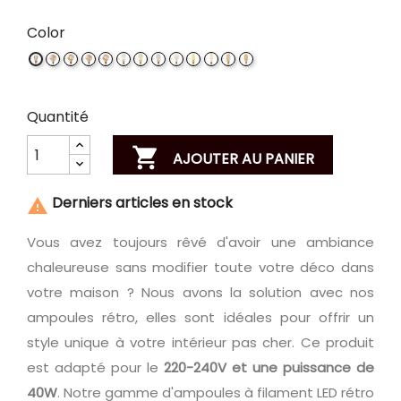
Color
G80
G80
G95
G95
ST64
ST64
ST64
ST64
T10
T185
T45
T45
A19
SPIRAI
FILAMENT
SPIRAI
FILAMENT
SPIRAI
CHRISTMAS
DOUBLE
FILAMENT
FILAMENT
FILAMENT
SPIRAI
FILAMENT
SPIRAI
TREE
STAR
Quantité

AJOUTER AU PANIER
Derniers articles en stock

Vous avez toujours rêvé d'avoir une ambiance
chaleureuse sans modifier toute votre déco dans
votre maison ? Nous avons la solution avec nos
ampoules rétro, elles sont idéales pour offrir un
style unique à votre intérieur pas cher. Ce produit
est adapté pour le
220-240V et une puissance de
40W
. Notre gamme d'ampoules à filament LED rétro