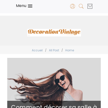
Menu

Accueil
/
All Post
/
Home
Comment décorer sa salle à